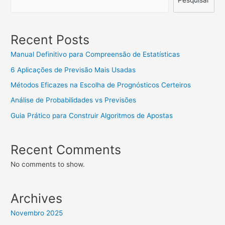
Recent Posts
Manual Definitivo para Compreensão de Estatísticas
6 Aplicações de Previsão Mais Usadas
Métodos Eficazes na Escolha de Prognósticos Certeiros
Análise de Probabilidades vs Previsões
Guia Prático para Construir Algoritmos de Apostas
Recent Comments
No comments to show.
Archives
Novembro 2025