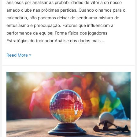
ansiosos por analisar as probabilidades de vitória do nosso
amado clube nas próximas partidas. Quando olhamos para o
calendário, não podemos deixar de sentir uma mistura de
entusiasmo e preocupação. Fatores que influenciam a
performance da equipe: Forma física dos jogadores
Estratégias do treinador Análise dos dados mais …
Avaliação
Read More »
das
Chances
de
Triunfo
Encarnado
nos
Jogos
Futuros