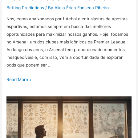
Betting Predictions
/ By
Alícia Érica Fonseca Ribeiro
Nós, como apaixonados por futebol e entusiastas de apostas
esportivas, estamos sempre em busca das melhores
oportunidades para maximizar nossos ganhos. Hoje, focamos
no Arsenal, um dos clubes mais icônicos da Premier League.
Ao longo dos anos, o Arsenal tem proporcionado momentos
inesquecíveis e, com isso, vem a oportunidade de explorar
odds que podem ser …
Guia
Read More »
de
Apostas
Lucrativas
nas
Partidas
do
Arsenal