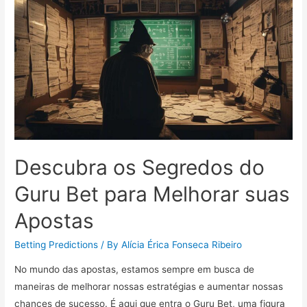
Previsões
Desportivas
Descubra os Segredos do
Guru Bet para Melhorar suas
Apostas
Betting Predictions
/ By
Alícia Érica Fonseca Ribeiro
No mundo das apostas, estamos sempre em busca de
maneiras de melhorar nossas estratégias e aumentar nossas
chances de sucesso. É aqui que entra o Guru Bet, uma figura