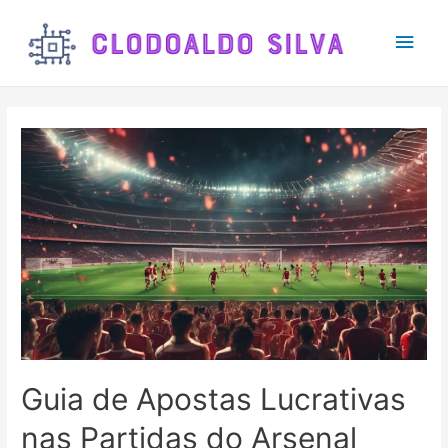
Main
Men
Guia de Apostas Lucrativas
nas Partidas do Arsenal